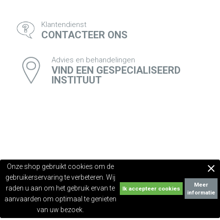
Klantendienst
CONTACTEER ONS
Advies en behandelingen
VIND EEN GESPECIALISEERD
INSTITUUT
Onze shop gebruikt cookies om de

gebruikerservaring te verbeteren. Wij
Meer
raden u aan om het gebruik ervan te
informatie
aanvaarden om optimaal te genieten
van uw bezoek.