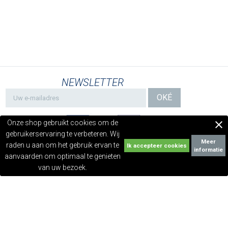
NEWSLETTER
Onze shop gebruikt cookies om de

gebruikerservaring te verbeteren. Wij
Meer
raden u aan om het gebruik ervan te
informatie
aanvaarden om optimaal te genieten
van uw bezoek.
ONZE VERZORGINGSCENTRA
in de wereld
CLINIQUE DU CHEVEU
laboratorium, behandeling, advies
PARTNER WORDEN