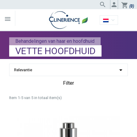


shopping_cart
(0)

Behandelingen van haar en hoofdhuid
VETTE HOOFDHUID

Relevantie
Filter
Item 1-5 van 5 in totaal item(s)