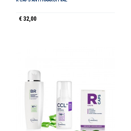
R'CAPS ANTI HAARUITVAL
€ 32,00