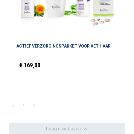
ACTIEF VERZORGINGSPAKKET VOOR VET HAAR
€ 169,00


1

Terug naar boven