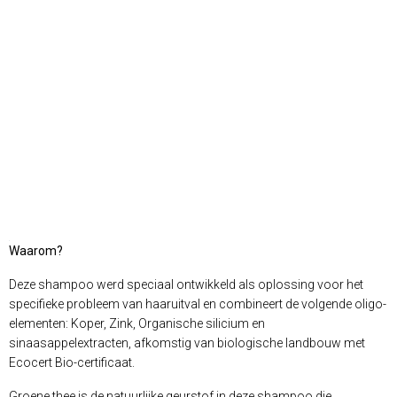
Waarom?
Deze shampoo werd speciaal ontwikkeld als oplossing voor het
specifieke probleem van haaruitval en combineert de volgende oligo-
elementen: Koper, Zink, Organische silicium en
sinaasappelextracten, afkomstig van biologische landbouw met
Ecocert Bio-certificaat.
Groene thee is de natuurlijke geurstof in deze shampoo die