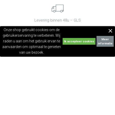
Levering binnen 48u – GLS
Onze shop gebruikt cookies om de

gebruikerservaring te verbeteren. Wij
Meer
raden u aan om het gebruik ervan te
informatie
Geen verzendkosten vanaf 79 €
aanvaarden om optimaal te genieten
van uw bezoek.
Klantendienst
CONTACTEER ONS
Advies en behandelingen
VIND EEN GESPECIALISEERD
INSTITUUT