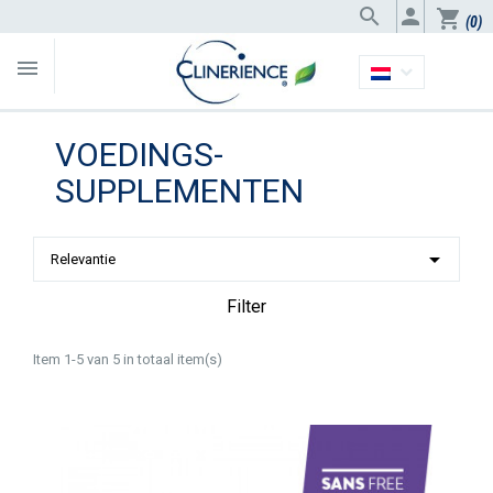


shopping_cart
(0)

VOEDINGS-
SUPPLEMENTEN

Relevantie
Filter
Item 1-5 van 5 in totaal item(s)