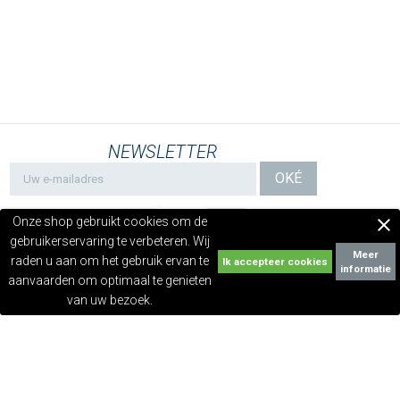
NEWSLETTER
Onze shop gebruikt cookies om de

gebruikerservaring te verbeteren. Wij
Meer
raden u aan om het gebruik ervan te
informatie
aanvaarden om optimaal te genieten
van uw bezoek.
ONZE VERZORGINGSCENTRA
in de wereld
CLINIQUE DU CHEVEU
laboratorium, behandeling, advies