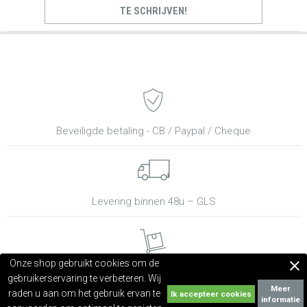
TE SCHRIJVEN!
Beveiligde betaling - CB / Paypal / Cheque
Levering binnen 48u – GLS
Onze shop gebruikt cookies om de

Geen verzendkosten vanaf 79 €
gebruikerservaring te verbeteren. Wij
Meer
raden u aan om het gebruik ervan te
informatie